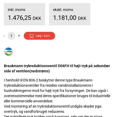
inkl. moms
ekskl. moms
1.476,25
1.181,00
DKK
DKK
-
+
Læg i kurv
Braukmann trykreduktionsventil D06FH til højt tryk på sekundær
side af ventilen(nedstrøms)
I henhold til EN 806-2 beskytter denne type Braukmann
trykreduktionsventiler fra resideo vandinstallationerne i
husholdningerne mod for højt tryk fra forsyningen. De kan også i
overensstemmelse med deres specifikationer bruges til industrielle
eller kommercielle anvendelser.
Ved montering af en trykreduktionsventil undgås skader pga.
overtryk, og vandforbruget reduceres.
Det indstillede tryk holdes også konstant, selv om der er store