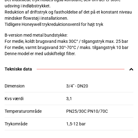
udsving i indløbstrykket.
Reduktion af driftstryk og fastholdelse af det på et konstant niveau
mindsker flowstøj i installationen.
Tidligere Honeywell trykreduktionsventil for højt tryk
B-version med metal bundstykke:
For medie, koldt brugsvand maks 30C° / tilgangstryk max. 25 bar
For medie, varmt brugsvand 30°-70°C / maks. tilgangstryk 10 bar
Denne model er med udskifteligt filter.
Tekniske data
Dimension
3/4" - DN20
Kvs værdi
3,1
Temperaturområde
PN25/30C PN10/70C
Trykområde
1,5-12 bar