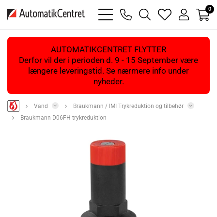
0
bars
phone
magnifying
heart
user
light
light
glass
light
light
light
AUTOMATIKCENTRET FLYTTER
Derfor vil der i perioden d. 9 - 15 September være
længere leveringstid. Se nærmere info under
nyheder.
Vand
Braukmann / IMI Trykreduktion og tilbehør
Braukmann D06FH trykreduktion