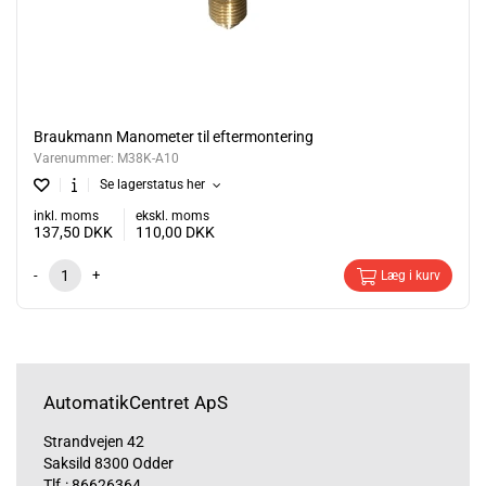
Braukmann Manometer til eftermontering
Varenummer:
M38K-A10
Se lagerstatus her
inkl. moms
ekskl. moms
137,50
DKK
110,00
DKK
-
+
Læg i kurv
AutomatikCentret ApS
Strandvejen 42
Saksild 8300 Odder
Tlf.:
86626364