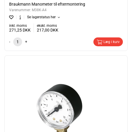
Braukmann Manometer til eftermontering
Varenummer:
M38K-A4
Se lagerstatus her
inkl. moms
ekskl. moms
271,25
DKK
217,00
DKK
-
+
Læg i kurv