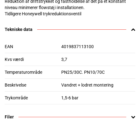
Reduktion af driftstrykket og fastholdelse af det på et konstant
niveau minimerer flowstøj i installationen.
Tidligere Honeywell trykreduktionsventil
Tekniske data
EAN
4019837113100
Kvs værdi
3,7
Temperaturområde
PN25/30C. PN10/70C
Beskrivelse
Vandret + lodret montering
Trykområde
1,5-6 bar
Filer