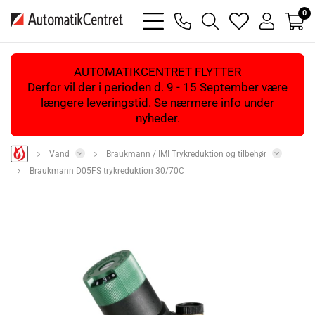
0
bars
phone
magnifying
heart
user
light
light
glass
light
light
light
AUTOMATIKCENTRET FLYTTER
Derfor vil der i perioden d. 9 - 15 September være
længere leveringstid. Se nærmere info under
nyheder.
Vand
Braukmann / IMI Trykreduktion og tilbehør
Braukmann D05FS trykreduktion 30/70C