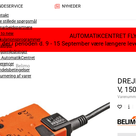
NDESERVICE
NYHEDER
ntakt
e stillede spørgsmål
marbejdspartnere
 to new
AUTOMATIKCENTRET FL
lkulationsprogrammer
il der i perioden d. 9 - 15 September være længere le
aloger
gsvejledninger
 AutomatikCentret
erencer
Belimo
delsbetingelser
urnering af varer
DREJE
V, 150
Varenumm