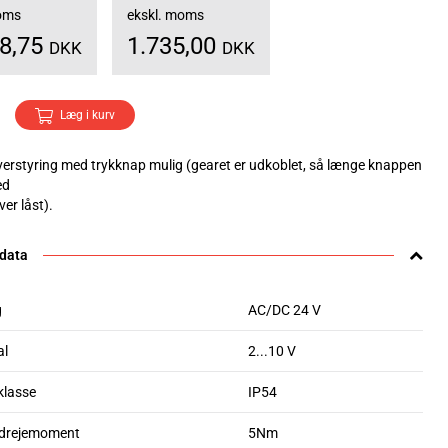
moms
ekskl. moms
68,75
1.735,00
DKK
DKK
Læg i kurv
erstyring med trykknap mulig (gearet er udkoblet, så længe knappen
ed
iver låst).
 data
g
AC/DC 24 V
al
2...10 V
klasse
IP54
 drejemoment
5Nm