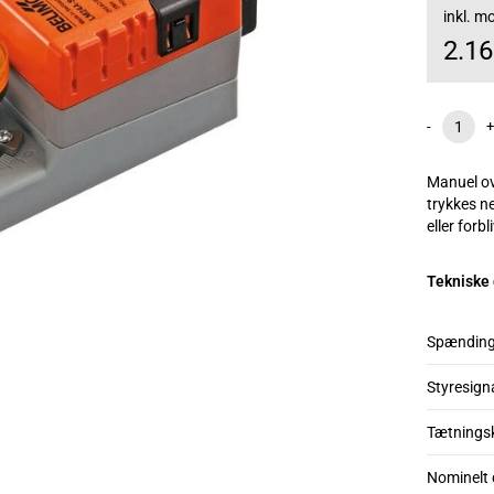
inkl. 
2.1
-
+
Manuel ov
trykkes n
eller forbl
Tekniske
Spændin
Styresign
Tætnings
Nominelt