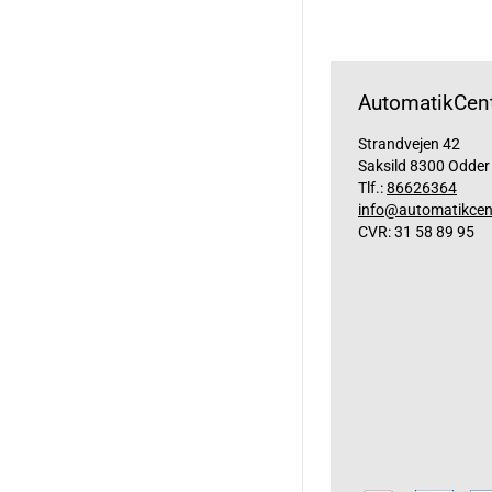
AutomatikCent
Strandvejen 42
Saksild 8300 Odder
Tlf.:
86626364
info@automatikcen
CVR: 31 58 89 95