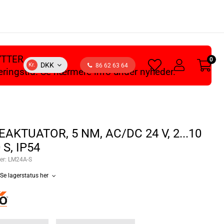
YTTER
0
heart
user
DKK
Kr.
86 62 63 64
veringstid. Se nærmere info under nyheder.
light
light
AKTUATOR, 5 NM, AC/DC 24 V, 2...10
 S, IP54
er:
LM24A-S
Se lagerstatus her