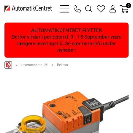
0
bars
phone
magnifying
heart
user
light
light
glass
light
light
light
AUTOMATIKCENTRET FLYTTER
Derfor vil der i perioden d. 9 - 15 September være
længere leveringstid. Se nærmere info under
nyheder.
Leverandører
Belimo