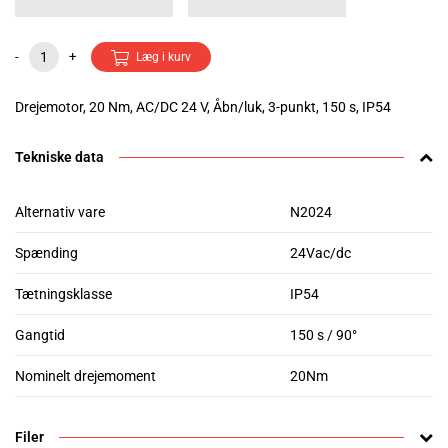
-
+
Læg i kurv
Drejemotor, 20 Nm, AC/DC 24 V, Åbn/luk, 3-punkt, 150 s, IP54
Tekniske data
Alternativ vare
N2024
Spænding
24Vac/dc
Tætningsklasse
IP54
Gangtid
150 s / 90°
Nominelt drejemoment
20Nm
Filer