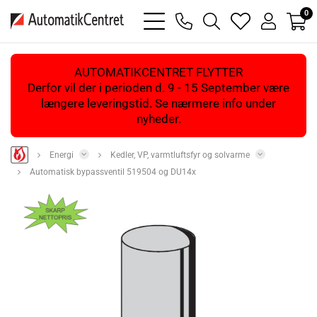
0
bars
phone
magnifying
heart
user
light
light
glass
light
light
light
AUTOMATIKCENTRET FLYTTER
Derfor vil der i perioden d. 9 - 15 September være
længere leveringstid. Se nærmere info under
nyheder.
Energi
Kedler, VP, varmtluftsfyr og solvarme
Automatisk bypassventil 519504 og DU14x