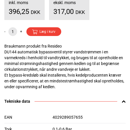
inkl. moms
ekskl. moms
396,25
317,00
DKK
DKK
-
+
Læg i kurv
Braukmann produkt fra Resideo
DU144 automatisk bypassventil styrer vandstrømmen i en
varmekreds i henhold til vandtrykket, og bruges til at opretholde en
minimal strømningshastighed gennem kedlen og til at begrænse
cirkulationstrykket, når andre vandveje er lukket.
Et bypass-kredsløb skal installeres, hvis kedelproducenten kræver
en eller specificerer, at en mindstestrømhastighed skal opretholdes,
under opvarmning af kedlen.
Tekniske data
EAN
4029289057655
Tryk
0,1-0,6 Bar