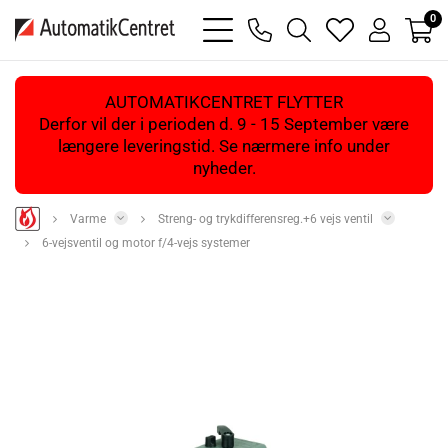
0
bars
phone
magnifying
heart
user
light
light
glass
light
light
light
AUTOMATIKCENTRET FLYTTER
Derfor vil der i perioden d. 9 - 15 September være
længere leveringstid. Se nærmere info under
nyheder.
Varme
Streng- og trykdifferensreg.+6 vejs ventil
6-vejsventil og motor f/4-vejs systemer