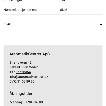
Kabellængde
1M
Nominelt drejemoment
8NM
Filer
AutomatikCentret ApS
Strandvejen 42
Saksild 8300 Odder
Tlf.:
86626364
info@automatikcentret.dk
CVR: 31 58 89 95
Åbningstider
Mandag:
7.30 - 16.00