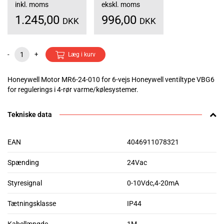
inkl. moms
ekskl. moms
1.245,00
996,00
DKK
DKK
-
+
Læg i kurv
Honeywell Motor MR6-24-010 for 6-vejs Honeywell ventiltype VBG6
for regulerings i 4-rør varme/kølesystemer.
Tekniske data
EAN
4046911078321
Spænding
24Vac
Styresignal
0-10Vdc,4-20mA
Tætningsklasse
IP44