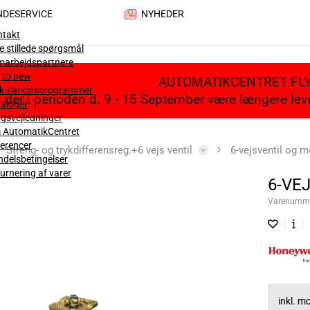
NDESERVICE
NYHEDER
ntakt
e stillede spørgsmål
marbejdspartnere
 to new
AUTOMATIKCENTRET FL
lkulationsprogrammer
il der i perioden d. 9 - 15 September være længere le
aloger
gsvejledninger
 AutomatikCentret
erencer
Streng- og trykdifferensreg.+6 vejs ventil
6-vejsventil og m
delsbetingelser
urnering af varer
6-VE
Varenumm
inkl. 