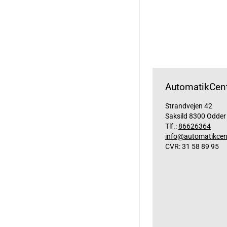
AutomatikCent
Strandvejen 42
Saksild 8300 Odder
Tlf.:
86626364
info@automatikcen
CVR: 31 58 89 95