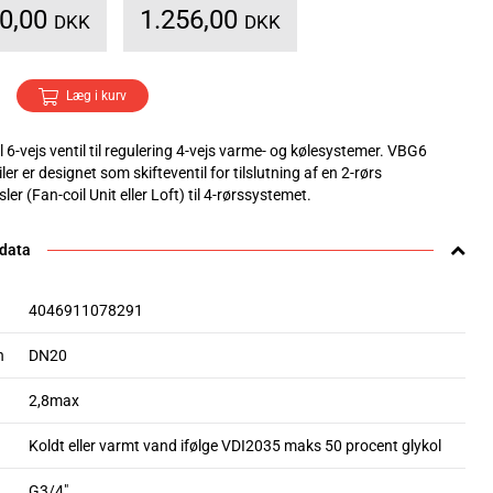
70,00
1.256,00
DKK
DKK
Læg i kurv
6-vejs ventil til regulering 4-vejs varme- og kølesystemer. VBG6
ler er designet som skifteventil for tilslutning af en 2-rørs
er (Fan-coil Unit eller Loft) til 4-rørssystemet.
 data
4046911078291
n
DN20
2,8max
Koldt eller varmt vand ifølge VDI2035 maks 50 procent glykol
G3/4"