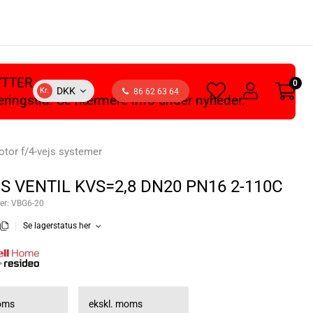
YTTER
0
heart
user
DKK
Kr.
86 62 63 64
veringstid. Se nærmere info under nyheder.
light
light
otor f/4-vejs systemer
JS VENTIL KVS=2,8 DN20 PN16 2-110C
er:
VBG6-20
Se lagerstatus her
moms
ekskl. moms