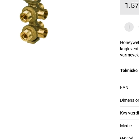
1.5
-
+
Honeywell 
kugleventi
varmeveksl
Tekniske
EAN
Dimensio
Kvs værdi
Medie
Gevind