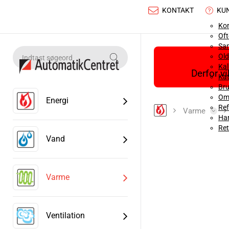
KONTAKT
KU
Ko
Oft
Sa
Old
Ka
Derfor v
Kat
Bru
Om
Energi
Ref
Varme
Han
Ret
Vand
Varme
Ventilation