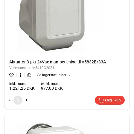
Aktuator 3-pkt 24Vac man.betjening til V5832B/33A
Varenummer:
M6410C2031
Se lagerstatus her
inkl. moms
ekskl. moms
1.221,25
DKK
977,00
DKK
-
+
Læg i kurv