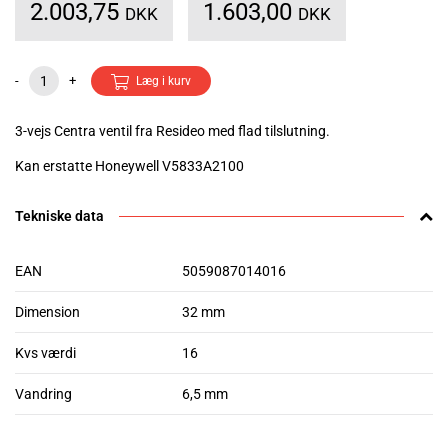
2.003,75
1.603,00
DKK
DKK
-
+
Læg i kurv
3-vejs Centra ventil fra Resideo med flad tilslutning.
Kan erstatte Honeywell V5833A2100
Tekniske data
EAN
5059087014016
Dimension
32 mm
Kvs værdi
16
Vandring
6,5 mm