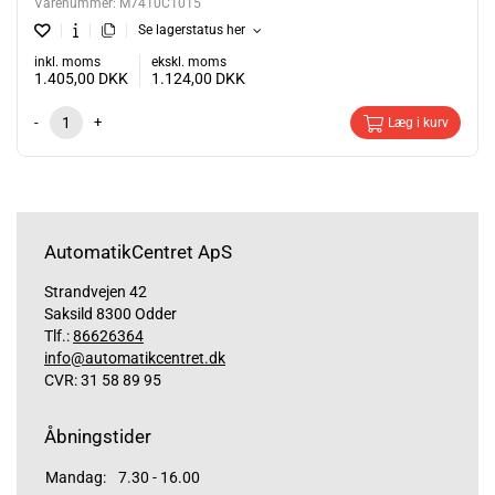
Varenummer:
M7410C1015
Se lagerstatus her
inkl. moms
ekskl. moms
1.405,00
DKK
1.124,00
DKK
-
+
Læg i kurv
AutomatikCentret ApS
Strandvejen 42
Saksild 8300 Odder
Tlf.:
86626364
info@automatikcentret.dk
CVR: 31 58 89 95
Åbningstider
Mandag:
7.30 - 16.00