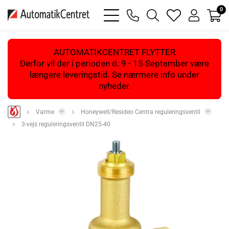
0
bars
phone
magnifying
heart
user
light
light
glass
light
light
light
AUTOMATIKCENTRET FLYTTER
Derfor vil der i perioden d. 9 - 15 September være
længere leveringstid. Se nærmere info under
nyheder.
Varme
Honeywell/Resideo Centra reguleringsventil
3-vejs reguleringsventil DN25-40