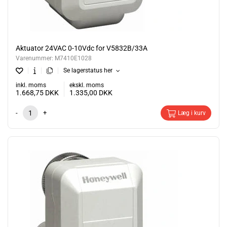
Aktuator 24VAC 0-10Vdc for V5832B/33A
Varenummer:
M7410E1028
Se lagerstatus her
inkl. moms
ekskl. moms
1.668,75
DKK
1.335,00
DKK
-
+
Læg i kurv