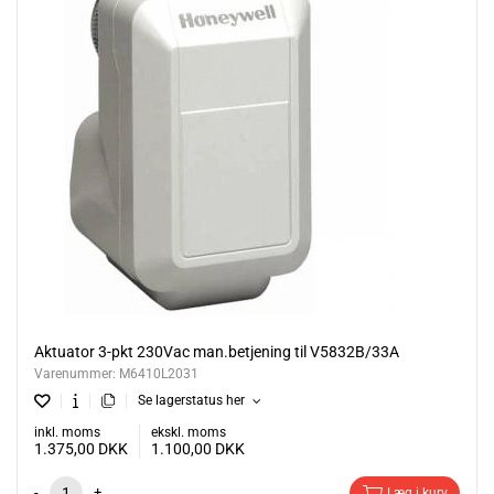
Aktuator 3-pkt 230Vac man.betjening til V5832B/33A
Varenummer:
M6410L2031
Se lagerstatus her
inkl. moms
ekskl. moms
1.375,00
DKK
1.100,00
DKK
-
+
Læg i kurv