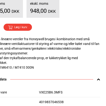
moms
ekskl. moms
85,00
948,00
DKK
DKK
Læg i kurv
 lineære ventiler fra Honeywell bruges i kombination med små
 lineære ventilaktuatorer til styring af varme og/eller kølet vand til fan
er, små eftervarmere/genkølere i elektriske/elektroniske
rstyringssystemer.
af den trykafbalancerede prop, er lukketrykket lig med
kket.
til M6410 / M7410 300N
 data
 vare
VXE25B6.3MFS
4019837046538