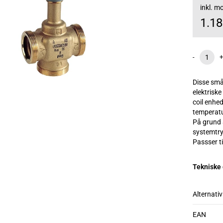
inkl. 
1.1
-
+
Disse små
elektriske
coil enhed
temperatu
På grund 
systemtry
Passser 
Tekniske
Alternativ
EAN