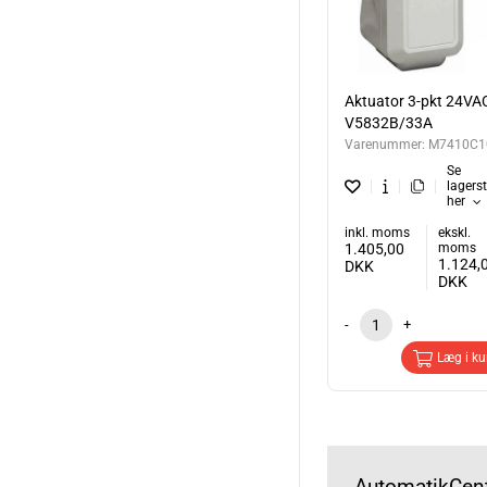
Aktuator 3-pkt 24VAC 
V5832B/33A
Varenummer:
M7410C1
Se
lagers
her
inkl. moms
ekskl.
1.405,00
moms
1.124,
DKK
DKK
-
+
Læg i ku
AutomatikCent