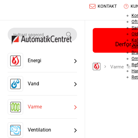
KONTAKT
KU
Ko
Oft
Sa
Old
Ka
Derfor v
Kat
Bru
Om
Energi
Ref
Varme
Han
Ret
Vand
Varme
Ventilation