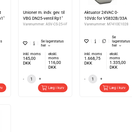
t
Unioner m. indv. gev. til
Aktuator 24VAC 0-
p1"
VBG DN25-ventil Rp1"
10Vdc for V5832B/33A
Varenummer:
ASV-CS-25-I-F
Varenummer:
M7410E1028
Se
us
Se lagerstatus
lagerstatus
her
her
inkl. moms
ekskl.
inkl. moms
ekskl.
145,00
moms
1.668,75
moms
116,00
1.335,00
DKK
DKK
DKK
DKK
-
+
-
+
rv
Læg i kurv
Læg i kurv