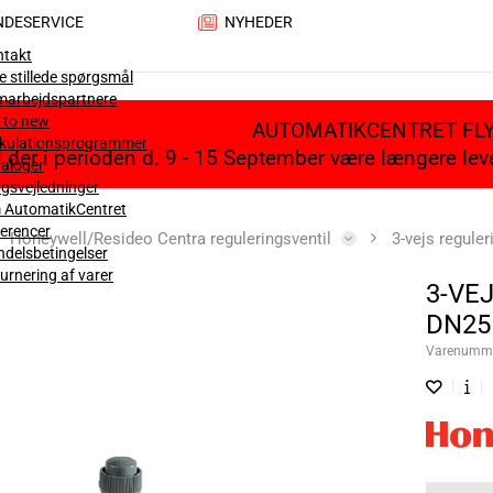
NDESERVICE
NYHEDER
ntakt
e stillede spørgsmål
marbejdspartnere
 to new
AUTOMATIKCENTRET FL
lkulationsprogrammer
il der i perioden d. 9 - 15 September være længere le
aloger
gsvejledninger
 AutomatikCentret
erencer
Honeywell/Resideo Centra reguleringsventil
3-vejs regule
delsbetingelser
urnering af varer
3-VE
DN25 
Varenumm