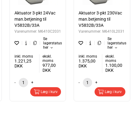
Aktuator 3-pkt 24Vac
Aktuator 3-pkt 230Vac
man.betjening til
man.betjening til
V5832B/33A
V5832B/33A
Varenummer:
M6410C2031
Varenummer:
M6410L2031
Se
Se
lagerstatus
lagerstatus
her
her
inkl. moms
ekskl.
inkl. moms
ekskl.
1.221,25
moms
1.375,00
moms
977,00
1.100,00
DKK
DKK
DKK
DKK
-
+
-
+
Læg i kurv
Læg i kurv