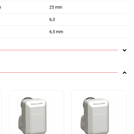
n
25 mm
6,3
6,5 mm