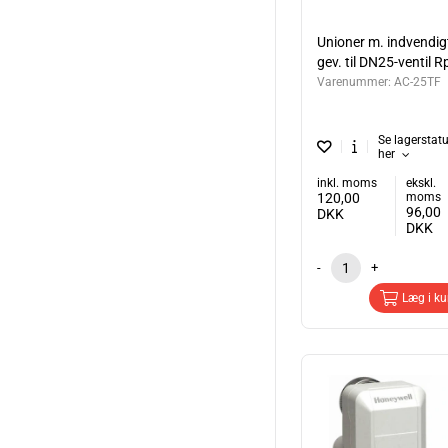
Unioner m. indvendig
gev. til DN25-ventil R
Varenummer:
AC-25TF
Se lagerstat
her
inkl. moms
ekskl.
120,00
moms
96,00
DKK
DKK
-
+
Læg i ku