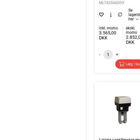
ML7420A6009
Se
lagers
her
inkl. moms
ekskl.
3.565,00
moms
2.852,
DKK
DKK
-
+
Læg i ku