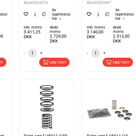
ML6420A3015
ML6420A3007
Se
Se
tatus
lagerstatus
lagerstatus
her
her
inkl. moms
ekskl.
inkl. moms
ekskl.
3.411,25
moms
3.140,00
moms
00
2.729,00
2.512,00
DKK
DKK
DKK
DKK
-
+
-
+
rv
Læg i kurv
Læg i kurv