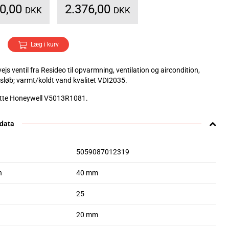
70,00
2.376,00
DKK
DKK
Læg i kurv
ejs ventil fra Resideo til opvarmning, ventilation og aircondition,
sløb; varmt/koldt vand kvalitet VDI2035.
atte Honeywell V5013R1081.
 data
5059087012319
n
40 mm
25
20 mm