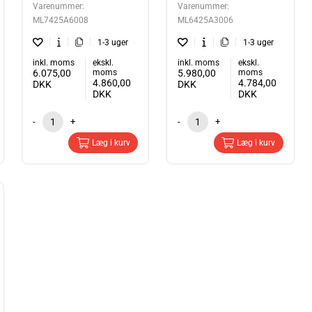
Varenummer:
Varenummer:
ML7425A6008
ML6425A3006
1-3 uger
1-3 uger
inkl. moms
ekskl.
inkl. moms
ekskl.
6.075,00
moms
5.980,00
moms
4.860,00
4.784,00
DKK
DKK
DKK
DKK
-
+
-
+
Læg i kurv
Læg i kurv