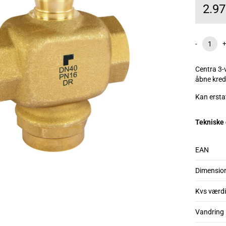
2.9
-
+
Centra 3-v
åbne kred
Kan erst
Tekniske
EAN
Dimensio
Kvs værdi
Vandring