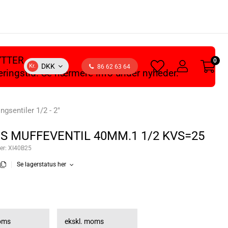
YTTER
0
heart
user
DKK
Kr.
86 62 63 64
veringstid. Se nærmere info under nyheder.
light
light
ingsentiler 1/2 - 2"
JS MUFFEVENTIL 40MM.1 1/2 KVS=25
er:
XI40B25
Se lagerstatus her
moms
ekskl. moms