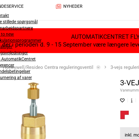
NDESERVICE
NYHEDER
ntakt
e stillede spørgsmål
marbejdspartnere
 to new
AUTOMATIKCENTRET FL
lkulationsprogrammer
il der i perioden d. 9 - 15 September være længere le
aloger
gsvejledninger
 AutomatikCentret
erencer
Honeywell/Resideo Centra reguleringsventil
3-vejs reguler
delsbetingelser
urnering af varer
3-VE
Varenumm
inkl. 