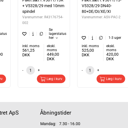
ed
Pakn.sæt f.V5011/13R
Pakn.sæt f.V5011/13-
+ V5328/29 med 10mm
V5328/29 DN40-
spindel
80+DE/DI/XE/XI
Varenummer:
R43176754-
Varenummer:
ASV-PAC-2
002
Se
tatus
lagerstatus
her
1-3 uger
inkl. moms
ekskl.
inkl. moms
ekskl.
561,25
moms
525,00
moms
00
449,00
420,00
DKK
DKK
DKK
DKK
-
+
-
+
rv
Læg i kurv
Læg i kurv
ret ApS
Åbningstider
Mandag:
7.30 - 16.00