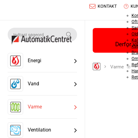
KONTAKT
KU
Ko
Oft
Sa
Old
Ka
Derfor v
Kat
Bru
Om
Energi
Ref
Varme
Han
Ret
Vand
Varme
Ventilation