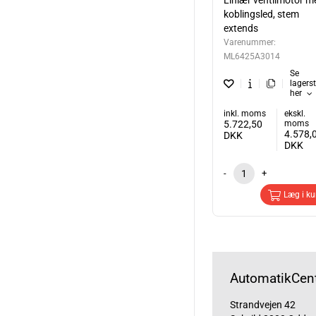
Liniær ventilmotor m
koblingsled, stem
extends
Varenummer:
ML6425A3014
Se
lagers
her
inkl. moms
ekskl.
5.722,50
moms
4.578,
DKK
DKK
-
+
Læg i ku
AutomatikCent
Strandvejen 42