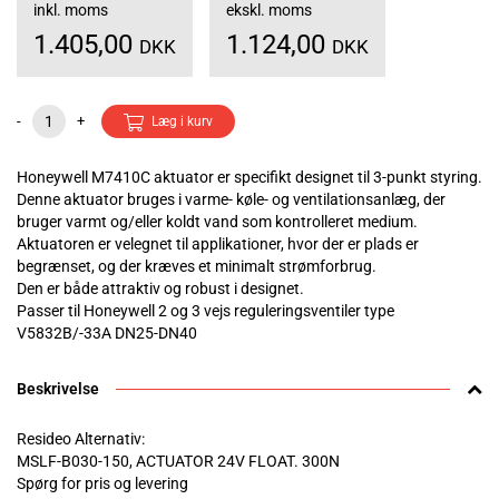
inkl. moms
ekskl. moms
1.405,00
1.124,00
DKK
DKK
-
+
Læg i kurv
Honeywell M7410C aktuator er specifikt designet til 3-punkt styring.
Denne aktuator bruges i varme- køle- og ventilationsanlæg, der
bruger varmt og/eller koldt vand som kontrolleret medium.
Aktuatoren er velegnet til applikationer, hvor der er plads er
begrænset, og der kræves et minimalt strømforbrug.
Den er både attraktiv og robust i designet.
Passer til Honeywell 2 og 3 vejs reguleringsventiler type
V5832B/-33A DN25-DN40
Beskrivelse
Resideo Alternativ:
MSLF-B030-150, ACTUATOR 24V FLOAT. 300N
Spørg for pris og levering