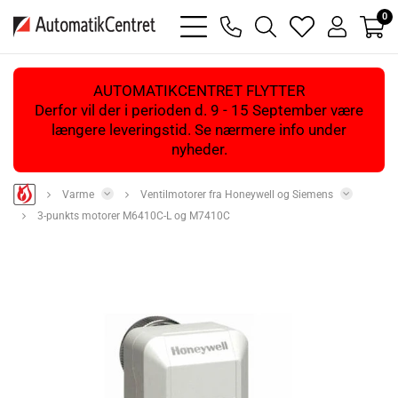
0
bars
phone
magnifying
heart
user
light
light
glass
light
light
light
AUTOMATIKCENTRET FLYTTER
Derfor vil der i perioden d. 9 - 15 September være
længere leveringstid. Se nærmere info under
nyheder.
Varme
Ventilmotorer fra Honeywell og Siemens
3-punkts motorer M6410C-L og M7410C