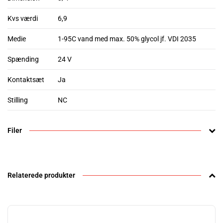
Kvs værdi
6,9
Medie
1-95C vand med max. 50% glycol jf. VDI 2035
Spænding
24 V
Kontaktsæt
Ja
Stilling
NC
Filer
Relaterede produkter