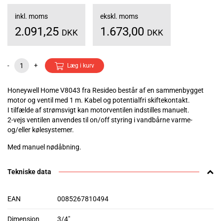
inkl. moms
ekskl. moms
2.091,25
1.673,00
DKK
DKK
-
+
Læg i kurv
Honeywell Home V8043 fra Resideo består af en sammenbygget
motor og ventil med 1 m. Kabel og potentialfri skiftekontakt.
I tilfælde af strømsvigt kan motorventilen indstilles manuelt.
2-vejs ventilen anvendes til on/off styring i vandbårne varme-
og/eller kølesystemer.
Med manuel nødåbning.
Tekniske data
EAN
0085267810494
Dimension
3/4"