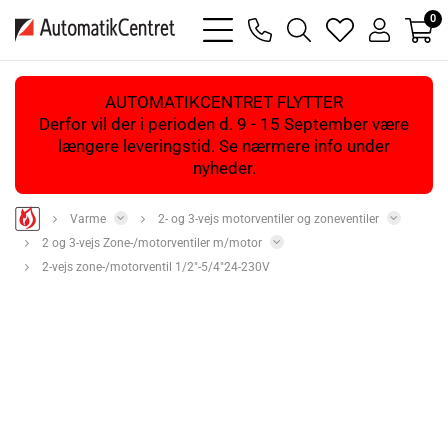
0
bars
phone
magnifying
heart
user
light
light
glass
light
light
light
AUTOMATIKCENTRET FLYTTER
Derfor vil der i perioden d. 9 - 15 September være
længere leveringstid. Se nærmere info under
nyheder.
Varme
2- og 3-vejs motorventiler og zoneventiler
2 og 3-vejs Zone-/motorventiler m/motor
2-vejs zone-/motorventil 1/2"-5/4"24-230V