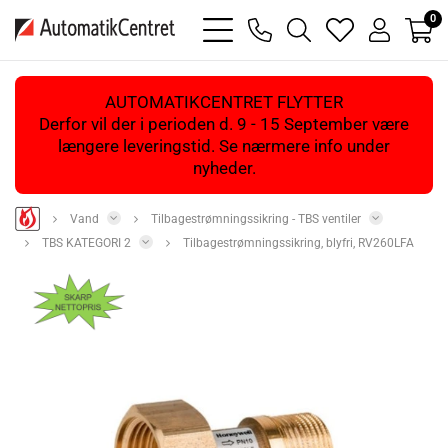
0
bars
phone
magnifying
heart
user
light
light
glass
light
light
light
AUTOMATIKCENTRET FLYTTER
Derfor vil der i perioden d. 9 - 15 September være
længere leveringstid. Se nærmere info under
nyheder.
Vand
Tilbagestrømningssikring - TBS ventiler
TBS KATEGORI 2
Tilbagestrømningssikring, blyfri, RV260LFA