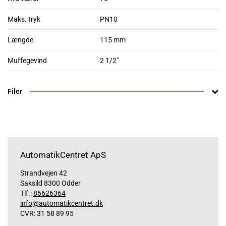
Maks. tryk
PN10
Længde
115 mm
Muffegevind
2 1/2"
Filer
AutomatikCentret ApS
Strandvejen 42
Saksild 8300 Odder
Tlf.:
86626364
info@automatikcentret.dk
CVR: 31 58 89 95