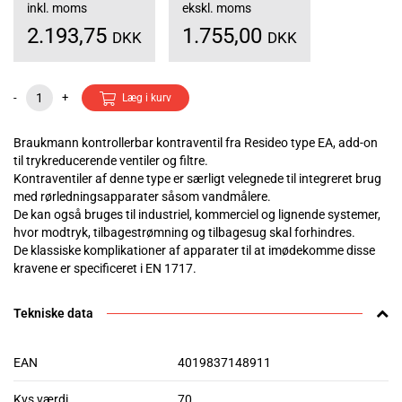
inkl. moms
ekskl. moms
2.193,75
1.755,00
DKK
DKK
-
+
Læg i kurv
Braukmann kontrollerbar kontraventil fra Resideo type EA, add-on
til trykreducerende ventiler og filtre.
Kontraventiler af denne type er særligt velegnede til integreret brug
med rørledningsapparater såsom vandmålere.
De kan også bruges til industriel, kommerciel og lignende systemer,
hvor modtryk, tilbagestrømning og tilbagesug skal forhindres.
De klassiske komplikationer af apparater til at imødekomme disse
kravene er specificeret i EN 1717.
Tekniske data
EAN
4019837148911
Kvs værdi
70