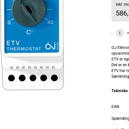
inkl. 
586
-
+
OJ Eletron
opvarmning
ETV er eg
Det er en
ETV har t
Sænknings
Tekniske
EAN
Spændin