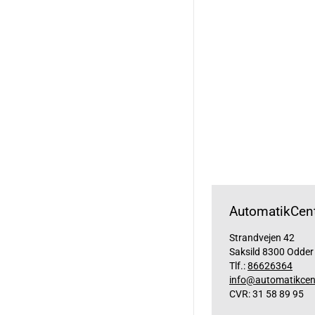
AutomatikCent
Strandvejen 42
Saksild 8300 Odder
Tlf.:
86626364
info@automatikcen
CVR: 31 58 89 95