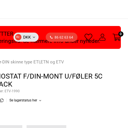
YTTER
0
heart
user
DKK
Kr.
86 62 63 64
veringstid. Se nærmere info under nyheder.
light
light
r-DIN skinne type ETI,ETN og ETV
OSTAT F/DIN-MONT U/FØLER 5C
ACK
er:
ETV-1990
Se lagerstatus her