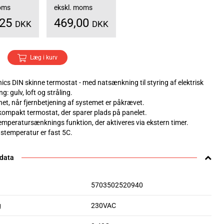
moms
ekskl. moms
,25
469,00
DKK
DKK
Læg i kurv
ics DIN skinne termostat - med natsænkning til styring af elektrisk
: gulv, loft og stråling.
net, når fjernbetjening af systemet er påkrævet.
 kompakt termostat, der sparer plads på panelet.
emperatursænknings funktion, der aktiveres via ekstern timer.
temperatur er fast 5C.
 data
5703502520940
g
230VAC