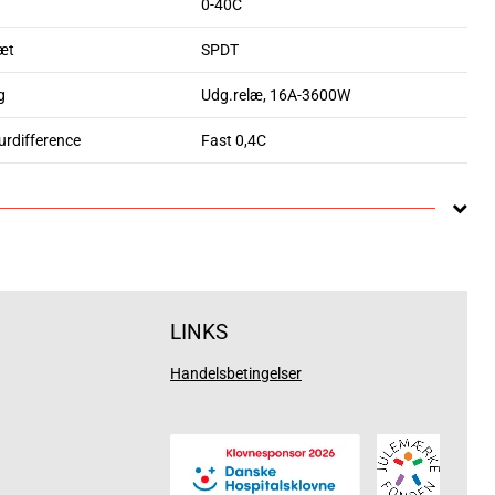
0-40C
æt
SPDT
g
Udg.relæ, 16A-3600W
rdifference
Fast 0,4C
LINKS
Handelsbetingelser