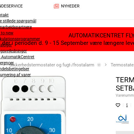
NDESERVICE
NYHEDER
ntakt
e stillede spørgsmål
marbejdspartnere
 to new
AUTOMATIKCENTRET FL
lkulationsprogrammer
il der i perioden d. 9 - 15 September være længere le
aloger
gsvejledninger
 AutomatikCentret
erencer
Sikkerhedstermostater og fugt-/frostalarm
Termostate
delsbetingelser
urnering af varer
TERM
SETB
Varenumm