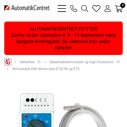
0
bars
phone
magnifying
heart
user
light
light
glass
light
light
light
AUTOMATIKCENTRET FLYTTER
Derfor vil der i perioden d. 9 - 15 September være
længere leveringstid. Se nærmere info under
nyheder.
Sikkerhed
Sikkerhedstermostater og fugt-/frostalarm
Termostater-DIN skinne type ETI,ETN og ETV