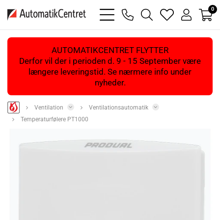
0
bars
phone
magnifying
heart
user
light
light
glass
light
light
light
AUTOMATIKCENTRET FLYTTER
Derfor vil der i perioden d. 9 - 15 September være
længere leveringstid. Se nærmere info under
nyheder.
Ventilation
Ventilationsautomatik
Temperaturfølere PT1000