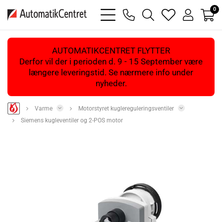
0
bars
phone
magnifying
heart
user
light
light
glass
light
light
light
AUTOMATIKCENTRET FLYTTER
Derfor vil der i perioden d. 9 - 15 September være
længere leveringstid. Se nærmere info under
nyheder.
Varme
Motorstyret kuglereguleringsventiler
Siemens kugleventiler og 2-POS motor