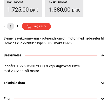
inkl. moms
ekskl. moms
1.725,00
1.380,00
DKK
DKK
-
+
Læg i kurv
Siemens elektromekanisk roterende on/off motor med fjederretur til
Siemens kugleventiler Type VBI60 maks DN25
Beskrivelse
Indgår i SI-V25-M230-2POS, 3-vejs kugleventil Dn25
med 230V on/off motor
Tekniske data
Filer