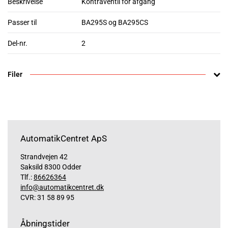
Beskrivelse
Kontraventil for afgang
Passer til
BA295S og BA295CS
Del-nr.
2
Filer
AutomatikCentret ApS
Strandvejen 42
Saksild 8300 Odder
Tlf.:
86626364
info@automatikcentret.dk
CVR: 31 58 89 95
Åbningstider