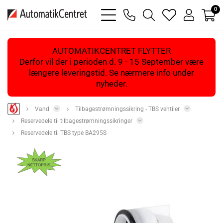
0
bars
phone
magnifying
heart
user
light
light
glass
light
light
light
AUTOMATIKCENTRET FLYTTER
Derfor vil der i perioden d. 9 - 15 September være
længere leveringstid. Se nærmere info under
nyheder.
Vand
Tilbagestrømningssikring - TBS ventiler
Reservedele til tilbagestrømningssikringer
Reservedele til TBS type BA295S