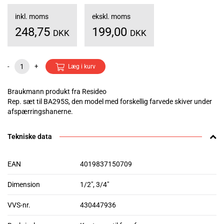
inkl. moms
ekskl. moms
248,75
199,00
DKK
DKK
-
+
Læg i kurv
Braukmann produkt fra Resideo
Rep. sæt til BA295S, den model med forskellig farvede skiver under
afspærringshanerne.
Tekniske data
EAN
4019837150709
Dimension
1/2", 3/4"
VVS-nr.
430447936