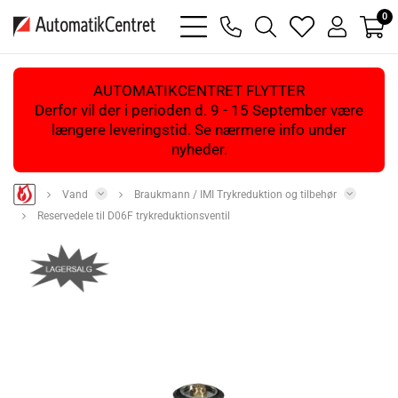
0
bars
phone
magnifying
heart
user
light
light
glass
light
light
light
AUTOMATIKCENTRET FLYTTER
Derfor vil der i perioden d. 9 - 15 September være
længere leveringstid. Se nærmere info under
nyheder.
Vand
Braukmann / IMI Trykreduktion og tilbehør
Reservedele til D06F trykreduktionsventil