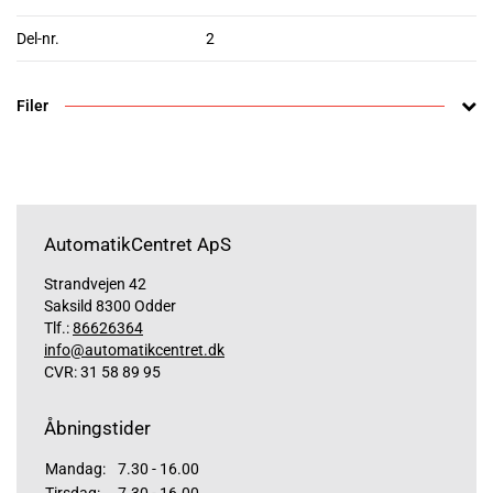
Del-nr.
2
Filer
AutomatikCentret ApS
Strandvejen 42
Saksild 8300 Odder
Tlf.:
86626364
info@automatikcentret.dk
CVR: 31 58 89 95
Åbningstider
Mandag:
7.30 - 16.00