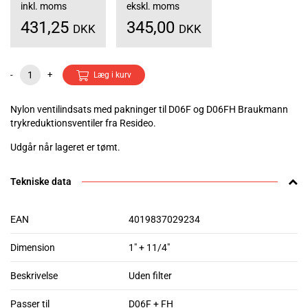
inkl. moms
ekskl. moms
431,25
345,00
DKK
DKK
-
+
Læg i kurv
Nylon ventilindsats med pakninger til D06F og D06FH Braukmann
trykreduktionsventiler fra Resideo.
Udgår når lageret er tømt.
Tekniske data
EAN
4019837029234
Dimension
1" + 11/4"
Beskrivelse
Uden filter
Passer til
D06F + FH