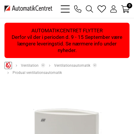
0
bars
phone
magnifying
heart
user
light
light
glass
light
light
light
AUTOMATIKCENTRET FLYTTER
Derfor vil der i perioden d. 9 - 15 September være
længere leveringstid. Se nærmere info under
nyheder.
Ventilation
Ventilationsautomatik
Produal ventilationsautomatik