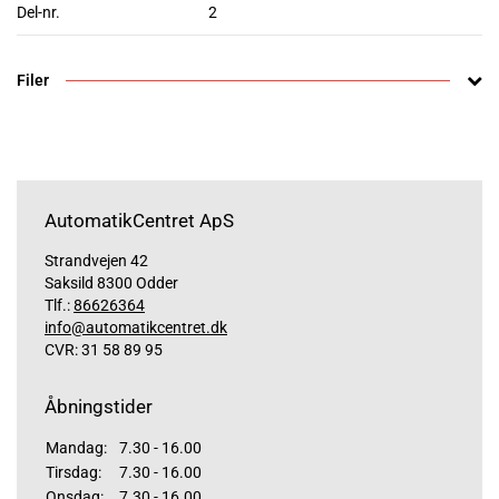
Del-nr.
2
Filer
AutomatikCentret ApS
Strandvejen 42
Saksild 8300 Odder
Tlf.:
86626364
info@automatikcentret.dk
CVR: 31 58 89 95
Åbningstider
Mandag:
7.30 - 16.00
Tirsdag:
7.30 - 16.00
Onsdag:
7.30 - 16.00