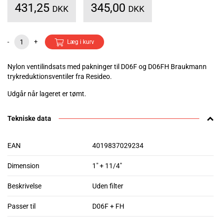
431,25
345,00
DKK
DKK
-
+
Læg i kurv
Nylon ventilindsats med pakninger til D06F og D06FH Braukmann
trykreduktionsventiler fra Resideo.
Udgår når lageret er tømt.
Tekniske data
EAN
4019837029234
Dimension
1" + 11/4"
Beskrivelse
Uden filter
Passer til
D06F + FH