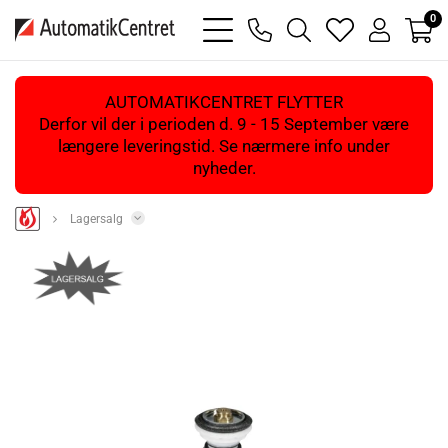
0
bars
phone
magnifying
heart
user
light
light
glass
light
light
light
AUTOMATIKCENTRET FLYTTER
Derfor vil der i perioden d. 9 - 15 September være
længere leveringstid. Se nærmere info under
nyheder.
Lagersalg