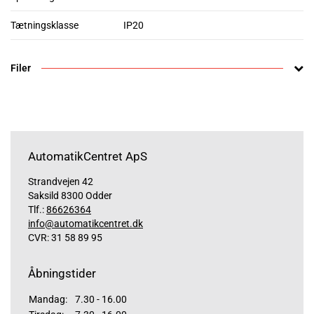
Tætningsklasse
IP20
Filer
AutomatikCentret ApS
Strandvejen 42
Saksild 8300 Odder
Tlf.:
86626364
info@automatikcentret.dk
CVR: 31 58 89 95
Åbningstider
Mandag:
7.30 - 16.00