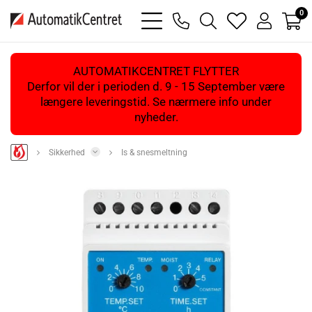
0
bars
phone
magnifying
heart
user
light
light
glass
light
light
light
AUTOMATIKCENTRET FLYTTER
Derfor vil der i perioden d. 9 - 15 September være
længere leveringstid. Se nærmere info under
nyheder.
Sikkerhed
Is & snesmeltning