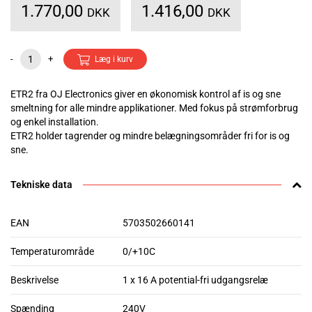
1.770,00
1.416,00
DKK
DKK
-
+
Læg i kurv
ETR2 fra OJ Electronics giver en økonomisk kontrol af is og sne
smeltning for alle mindre applikationer. Med fokus på strømforbrug
og enkel installation.
ETR2 holder tagrender og mindre belægningsområder fri for is og
sne.
Tekniske data
EAN
5703502660141
Temperaturområde
0/+10C
Beskrivelse
1 x 16 A potential-fri udgangsrelæ
Spænding
240V