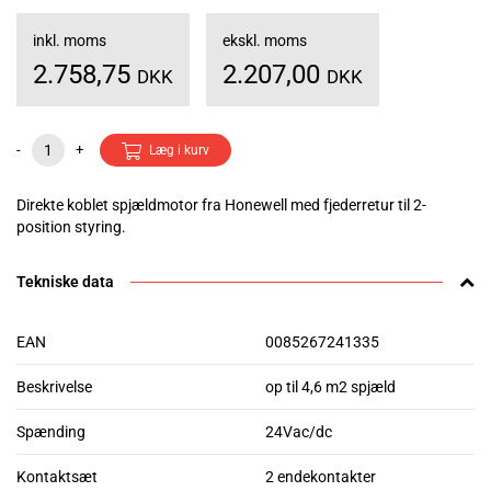
inkl. moms
ekskl. moms
2.758,75
2.207,00
DKK
DKK
-
+
Læg i kurv
Direkte koblet spjældmotor fra Honewell med fjederretur til 2-
position styring.
Tekniske data
EAN
0085267241335
Beskrivelse
op til 4,6 m2 spjæld
Spænding
24Vac/dc
Kontaktsæt
2 endekontakter