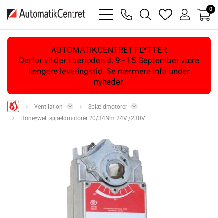
0
bars
phone
magnifying
heart
user
light
light
glass
light
light
light
AUTOMATIKCENTRET FLYTTER
Derfor vil der i perioden d. 9 - 15 September være
længere leveringstid. Se nærmere info under
nyheder.
Ventilation
Spjældmotorer
Honeywell spjældmotorer 20/34Nm 24V /230V