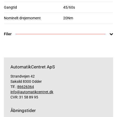
Gangtid
45/60s
Nominelt drejemoment
20Nm
Filer
AutomatikCentret ApS
Strandvejen 42
Saksild 8300 Odder
Tlf.:
86626364
info@automatikcentret.dk
CVR: 31 58 89 95
Åbningstider