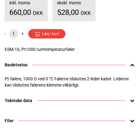
inkl. moms
ekskl. moms
660,00
528,00
DKK
DKK
-
+
Læg i kurv
ESM-10, Pt1000 rumtemperaturføler
Beskrivelse
Pt-følere, 1000 O ved 0 °C Følerne tilsluttes 2-leder kabel. Lederne
kan tilsluttes følerens klemme vilkårligt.
Tekniske data
Filer