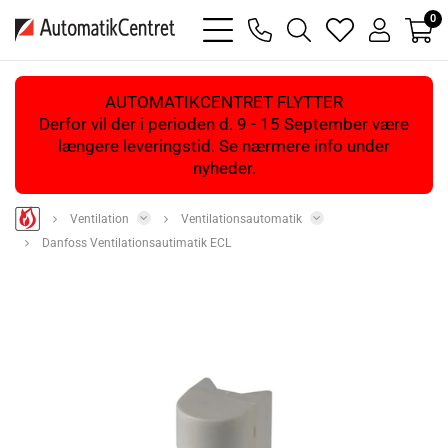
0
bars
phone
magnifying
heart
user
light
light
glass
light
light
light
AUTOMATIKCENTRET FLYTTER
Derfor vil der i perioden d. 9 - 15 September være
længere leveringstid. Se nærmere info under
nyheder.
Ventilation
Ventilationsautomatik
Danfoss Ventilationsautimatik ECL