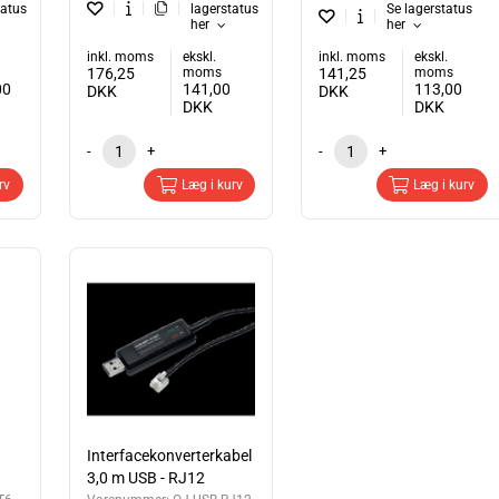
tatus
lagerstatus
Se lagerstatus
her
her
inkl. moms
ekskl.
inkl. moms
ekskl.
176,25
moms
141,25
moms
00
141,00
113,00
DKK
DKK
DKK
DKK
-
+
-
+
rv
Læg i kurv
Læg i kurv
Interfacekonverterkabel
3,0 m USB - RJ12