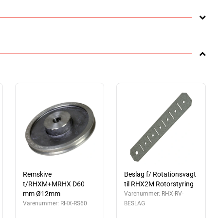
Remskive
Beslag f/ Rotationsvagt
t/RHXM+MRHX D60
til RHX2M Rotorstyring
mm Ø12mm
Varenummer:
RHX-RV-
Varenummer:
RHX-RS60
BESLAG