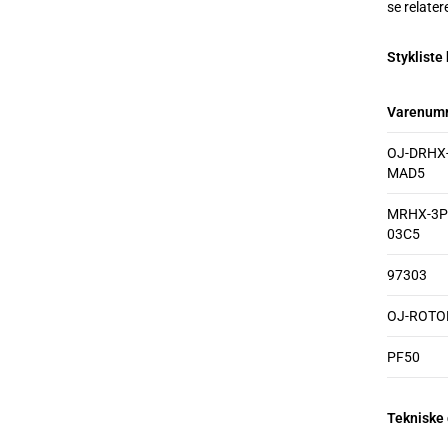
se relate
Stykliste
Varenum
OJ-DRHX-
MAD5
MRHX-3P
03C5
97303
OJ-ROT
PF50
Tekniske