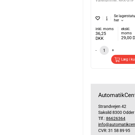
Varenummer:
RHX-STIF
Se lagerstat
her
inkl. moms
ekskl.
36,25
moms
29,00
DKK
-
+
Læg i ku
AutomatikCent
Strandvejen 42
Saksild 8300 Odder
Tlf.:
86626364
info@automatikcen
CVR: 31 58 89 95