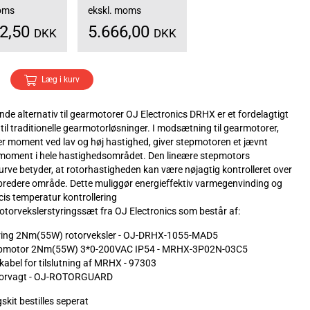
moms
ekskl. moms
82,50
5.666,00
DKK
DKK
Læg i kurv
de alternativ til gearmotorer OJ Electronics DRHX er et fordelagtigt
 til traditionelle gearmotorløsninger. I modsætning til gearmotorer,
r moment ved lav og høj hastighed, giver stepmotoren et jævnt
moment i hele hastighedsområdet. Den lineære stepmotors
ve betyder, at rotorhastigheden kan være nøjagtig kontrolleret over
bredere område. Dette muliggør energieffektiv varmegenvinding og
is temperatur kontrollering
otorvekslerstyringssæt fra OJ Electronics som består af:
yring 2Nm(55W) rotorveksler - OJ-DRHX-1055-MAD5
tepmotor 2Nm(55W) 3*0-200VAC IP54 - MRHX-3P02N-03C5
 kabel for tilslutning af MRHX - 97303
otorvagt - OJ-ROTORGUARD
kit bestilles seperat