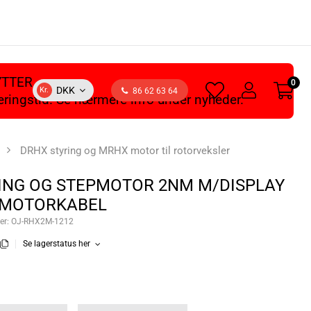
YTTER
0
heart
user
DKK
Kr.
86 62 63 64
veringstid. Se nærmere info under nyheder.
light
light
DRHX styring og MRHX motor til rotorveksler
ING OG STEPMOTOR 2NM M/DISPLAY
.MOTORKABEL
er:
OJ-RHX2M-1212
Se lagerstatus her