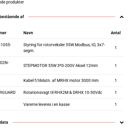
rede produkter
 bestående af
mer
Navn
Antal
1055-
Styring for rotorveksler 55W Modbus, IO, 3x7-
1
segm.
02N-
STEPMOTOR 55W 3*0-200V Aksel 12mm
1
Kabel f/tilslutn. af MRHX motor 3000 mm
1
ORGUARD
Rotationsvagt til RHX2M & DRHX 10-30Vdc
1
Varerne leveres i en kasse
1
 data