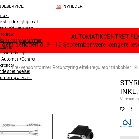
NDESERVICE
NYHEDER
ntakt
e stillede spørgsmål
marbejdspartnere
 to new
AUTOMATIKCENTRET FL
lkulationsprogrammer
il der i perioden d. 9 - 15 September være længere le
aloger
gsvejledninger
 AutomatikCentret
erencer
Frekvensomformer Rotorstyring effektregulator trinkobler
delsbetingelser
urnering af varer
STYR
INKL
Varenumm