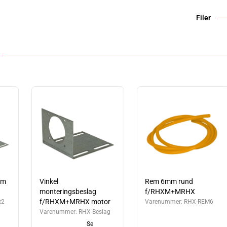
Filer
Nm
Vinkel
Rem 6mm rund
monteringsbeslag
f/RHXM+MRHX
f/RHXM+MRHX motor
t2
Varenummer:
RHX-REM6
Varenummer:
RHX-Beslag
Se