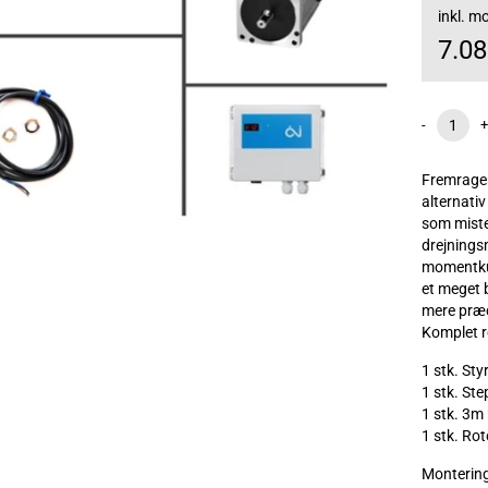
inkl. 
7.0
-
+
Fremragen
alternativ
som miste
drejnings
momentkur
et meget 
mere præc
Komplet r
1 stk. St
1 stk. S
1 stk. 3m
1 stk. R
Monterings