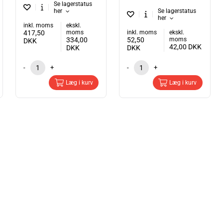
Se lagerstatus
her
Se lagerstatus
her
inkl. moms
ekskl.
417,50
moms
inkl. moms
ekskl.
334,00
52,50
moms
DKK
42,00
DKK
DKK
DKK
-
+
-
+
Læg i kurv
Læg i kurv