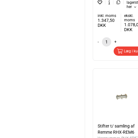
lagers
her
inkl. moms
ekskl.
1.347,50
moms
1.078,
DKK
DKK
-
+
Læg i ku
Stifter t/ samling af
Remme RHX-REM6