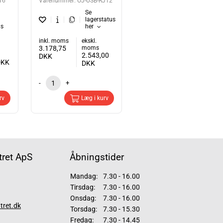
T6
Varenummer:
OJ-USB-RJ12
Se
lagerstatus
us
her
inkl. moms
ekskl.
3.178,75
moms
2.543,00
DKK
DKK
DKK
-
+
rv
Læg i kurv
ret ApS
Åbningstider
Mandag:
7.30 - 16.00
Tirsdag:
7.30 - 16.00
Onsdag:
7.30 - 16.00
tret.dk
Torsdag:
7.30 - 15.30
Fredag:
7.30 - 14.45