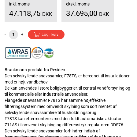
inkl. moms
ekskl. moms
47.118,75
37.695,00
DKK
DKK
-
+
Læg i kurv
Braukmann produkt fra Resideo
Den selvskyllende snavssamler, F78TS, er beregnet til installationer
med et højt vandbehov.
De kan anvendes i store boligbyggerier, til central vandforsyning og
til kommercielle eller industrielle anvendelser.
Flangede snavssamler F78TS har samme højeffektive
filtreringssystem med omvendt skylning som sortimentet af
selvskyllende snavssamlere til husholdningsbrug.
F78TS kan eftermonteres med den fuldt automatiske aktuator
Z11AS til omvendt skylning og differenstryk regulatoren DDS76.
Den selvskyllende snavssamler forhindrer indløb af