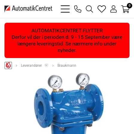
0
bars
phone
magnifying
heart
user
light
light
glass
light
light
light
AUTOMATIKCENTRET FLYTTER
Derfor vil der i perioden d. 9 - 15 September være
længere leveringstid. Se nærmere info under
nyheder.
Leverandører
Braukmann