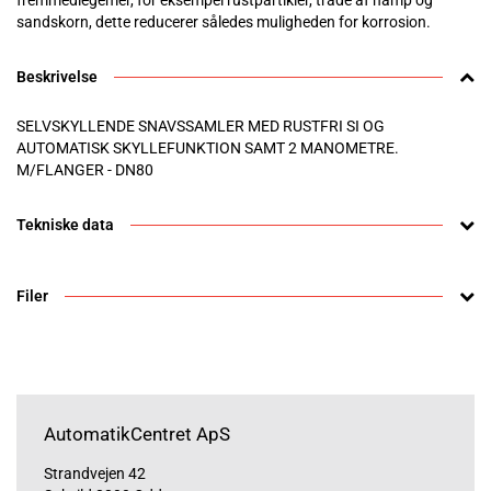
fremmedlegemer, for eksempel rustpartikler, tråde af hamp og
sandskorn, dette reducerer således muligheden for korrosion.
Beskrivelse
SELVSKYLLENDE SNAVSSAMLER MED RUSTFRI SI OG
AUTOMATISK SKYLLEFUNKTION SAMT 2 MANOMETRE.
M/FLANGER - DN80
Tekniske data
Filer
AutomatikCentret ApS
Strandvejen 42