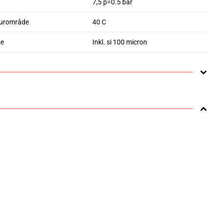
7,5 p=0.5 bar
urområde
40 C
se
Inkl. si 100 micron