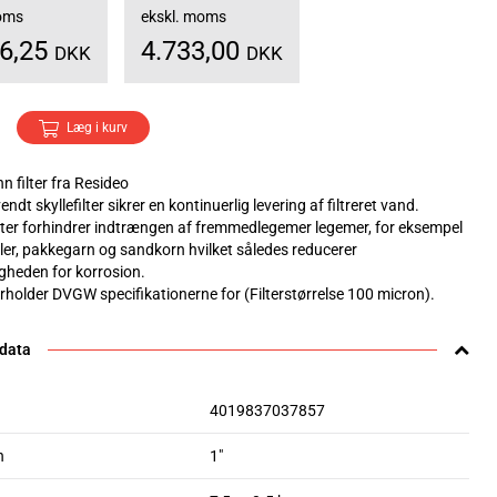
moms
ekskl. moms
16,25
4.733,00
DKK
DKK
Læg i kurv
 filter fra Resideo
dt skyllefilter sikrer en kontinuerlig levering af filtreret vand.
filter forhindrer indtrængen af fremmedlegemer legemer, for eksempel
kler, pakkegarn og sandkorn hvilket således reducerer
gheden for korrosion.
erholder DVGW specifikationerne for (Filterstørrelse 100 micron).
 data
4019837037857
n
1"