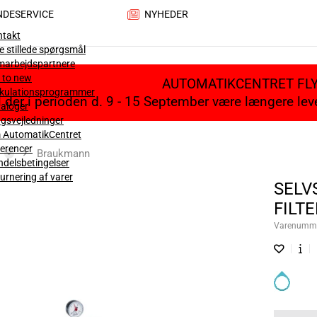
NDESERVICE
NYHEDER
ntakt
e stillede spørgsmål
marbejdspartnere
 to new
AUTOMATIKCENTRET FL
lkulationsprogrammer
il der i perioden d. 9 - 15 September være længere le
aloger
gsvejledninger
 AutomatikCentret
erencer
Braukmann
delsbetingelser
urnering af varer
SELV
FILT
Varenumm