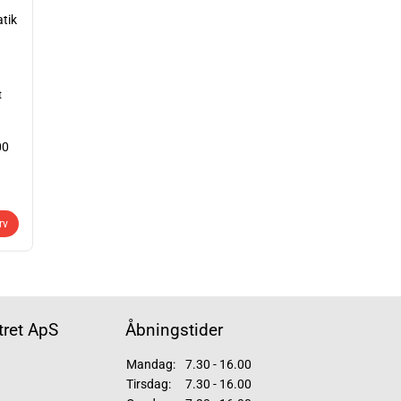
tik
t
00
rv
ret ApS
Åbningstider
Mandag:
7.30 - 16.00
Tirsdag:
7.30 - 16.00