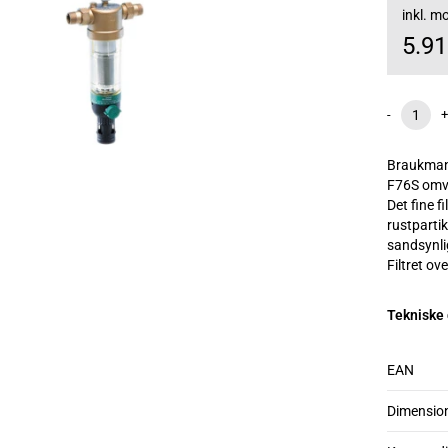
inkl. 
5.9
-
+
Braukmann
F76S omven
Det fine 
rustparti
sandsynli
Filtret ov
Tekniske
EAN
Dimensio