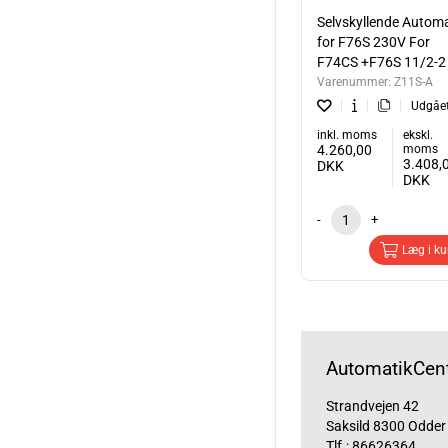
Selvskyllende Automa
for F76S 230V For
F74CS +F76S 11/2-2
Varenummer:
Z11S-A
Udgåe
inkl. moms
ekskl.
4.260,00
moms
3.408,
DKK
DKK
-
+
Læg i ku
AutomatikCent
Strandvejen 42
Saksild 8300 Odder
Tlf.:
86626364