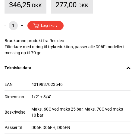
346,25
277,00
DKK
DKK
-
+
Læg i kurv
Braukamnn produkt fra Resideo
Filterkurv med o-ring til trykreduktion, passer alle D06F modeller i
messing op til 70 gr.
Tekniske data
EAN
4019837023546
Dimension
1/2" + 3/4"
Maks. 60C ved maks 25 bar, Maks. 70C ved maks
Beskrivelse
10 bar
Passer til
D06F, D06FH, D06FN