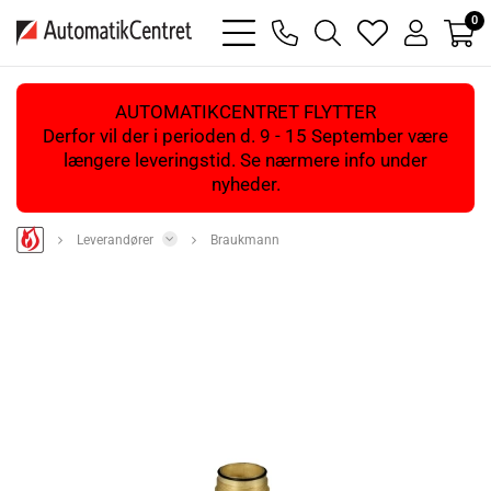
0
bars
phone
magnifying
heart
user
light
light
glass
light
light
light
AUTOMATIKCENTRET FLYTTER
Derfor vil der i perioden d. 9 - 15 September være
længere leveringstid. Se nærmere info under
nyheder.
Leverandører
Braukmann