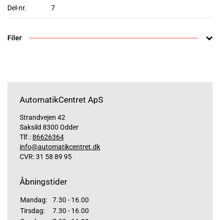
Del-nr.
7
Filer
AutomatikCentret ApS
Strandvejen 42
Saksild 8300 Odder
Tlf.:
86626364
info@automatikcentret.dk
CVR: 31 58 89 95
Åbningstider
Mandag:
7.30 - 16.00
Tirsdag:
7.30 - 16.00