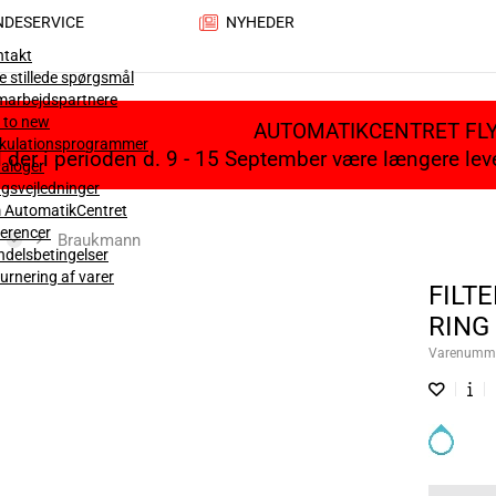
NDESERVICE
NYHEDER
ntakt
e stillede spørgsmål
marbejdspartnere
 to new
AUTOMATIKCENTRET FL
lkulationsprogrammer
il der i perioden d. 9 - 15 September være længere le
aloger
gsvejledninger
 AutomatikCentret
erencer
Braukmann
delsbetingelser
urnering af varer
FILT
RING 
Varenumm