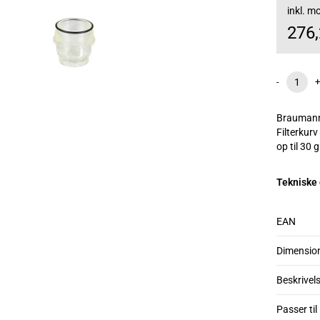
inkl. 
276
-
+
Braumann
Filterkurv
op til 30 g
Tekniske
EAN
Dimensio
Beskrivel
Passer til