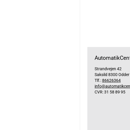
AutomatikCent
Strandvejen 42
Saksild 8300 Odder
Tlf.:
86626364
info@automatikcen
CVR: 31 58 89 95