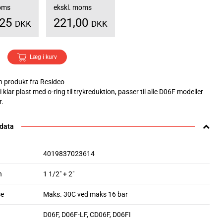
moms
ekskl. moms
,25
221,00
DKK
DKK
Læg i kurv
 produkt fra Resideo
 i klar plast med o-ring til trykreduktion, passer til alle D06F modeller
r.
 data
4019837023614
n
1 1/2" + 2"
se
Maks. 30C ved maks 16 bar
D06F, D06F-LF, CD06F, D06FI