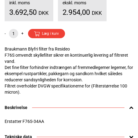
inkl. moms
ekskl. moms
3.692,50
2.954,00
DKK
DKK
-
+
Læg i kurv
Braukmann Blyfri filter fra Resideo
F76S omvendt skyllefilter sikrer en kontinuerlig levering af filtreret
vand.
Det fine filter forhindrer indtrængen af fremmedlegemer legemer, for
eksempel rustpartikler, pakkegarn og sandkorn hvilket således
reducerer sandsynligheden for korrosion.
Filtret overholder DVGW specifikationerne for (Filterstørrelse 100
micron).
Beskrivelse
Erstatter F76S-34AA
Tekniske data