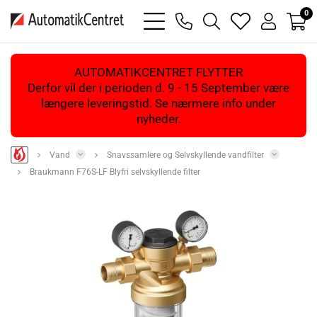
0
bars
phone
magnifying
heart
user
light
light
glass
light
light
light
AUTOMATIKCENTRET FLYTTER
Derfor vil der i perioden d. 9 - 15 September være
længere leveringstid. Se nærmere info under
nyheder.
Vand
Snavssamlere og Selvskyllende vandfilter
Braukmann F76S-LF Blyfri selvskyllende filter