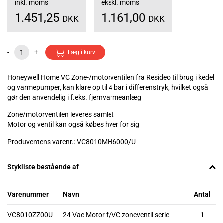
inkl. moms
ekskl. moms
1.451,25
1.161,00
DKK
DKK
-
+
Læg i kurv
Honeywell Home VC Zone-/motorventilen fra Resideo til brug i kedel
og varmepumper, kan klare op til 4 bar i differenstryk, hvilket også
gør den anvendelig i f.eks. fjernvarmeanlæg
Zone/motorventilen leveres samlet
Motor og ventil kan også købes hver for sig
Produventens varenr.: VC8010MH6000/U
Stykliste bestående af
Varenummer
Navn
Antal
VC8010ZZ00U
24 Vac Motor f/VC zoneventil serie
1