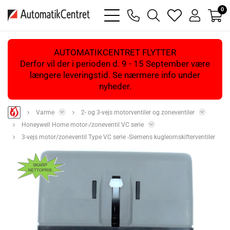
0
bars
phone
magnifying
heart
user
light
light
glass
light
light
light
AUTOMATIKCENTRET FLYTTER
Derfor vil der i perioden d. 9 - 15 September være
længere leveringstid. Se nærmere info under
nyheder.
Varme
2- og 3-vejs motorventiler og zoneventiler
Honeywell Home motor-/zoneventil VC serie
3-vejs motor/zoneventil Type VC serie -Siemens kugleomskifterventiler