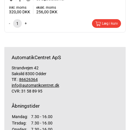
inkl. moms
ekskl. moms
320,00
DKK
256,00
DKK
-
+
Læg i kurv
AutomatikCentret ApS
Strandvejen 42
Saksild 8300 Odder
Tlf.:
86626364
info@automatikcentret.dk
CVR: 31 58 89 95
Åbningstider
Mandag:
7.30 - 16.00
Tirsdag:
7.30 - 16.00
Onsdag:
7.30 - 16.00