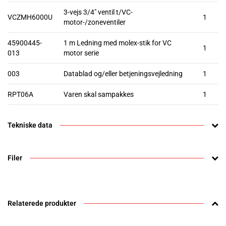
3-vejs 3/4" ventil t/VC-
VCZMH6000U
1
motor-/zoneventiler
45900445-
1 m Ledning med molex-stik for VC
1
013
motor serie
003
Datablad og/eller betjeningsvejledning
1
RPT06A
Varen skal sampakkes
1
Tekniske data
Filer
Relaterede produkter