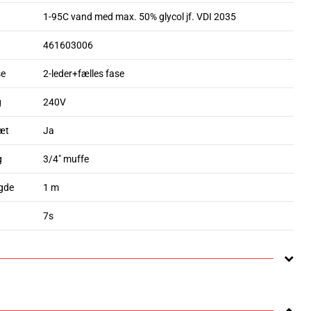
1-95C vand med max. 50% glycol jf. VDI 2035
461603006
se
2-leder+fælles fase
g
240V
æt
Ja
g
3/4" muffe
gde
1 m
7s