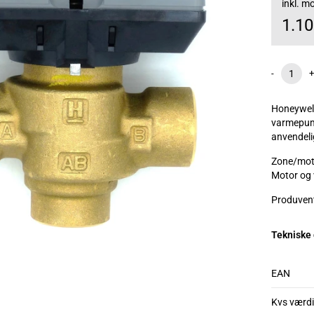
inkl. 
1.1
-
+
Honeywell
varmepumpe
anvendeli
Zone/moto
Motor og 
Produven
Tekniske
EAN
Kvs værdi