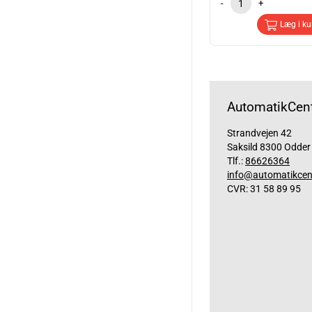
-
+
Læg i ku
AutomatikCent
Strandvejen 42
Saksild 8300 Odder
Tlf.:
86626364
info@automatikcen
CVR: 31 58 89 95