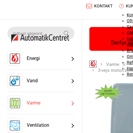
KONTAKT
KU
Ko
Oft
Sa
Old
Ka
Derfor v
Kat
Bru
Om
Energi
Ref
Varme
Han
3-vejs motor/zone
Ret
Vand
Varme
Ventilation