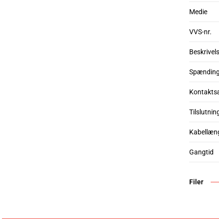
Medie
VVS-nr.
Beskrivel
Spændin
Kontakts
Tilslutnin
Kabellæn
Gangtid
Filer