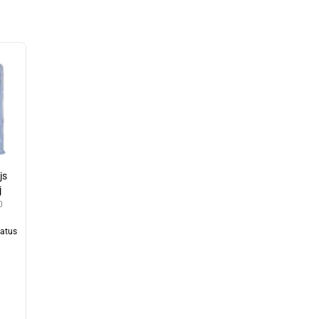
js
j
0
tatus