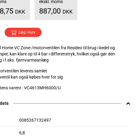
moms
ekskl. moms
08,75
887,00
DKK
DKK
Læg i kurv
 Home VC Zone-/motorventilen fra Resideo til brug i kedel og
r, kan klare op til 4 bar i differenstryk, hvilket også gør den
g i f.eks. fjernvarmeanlæg
rventilen leveres samlet
ventil kan også købes hver for sig
tens varenr.: VC4613MH6000/U
 data
0085267132497
6,8