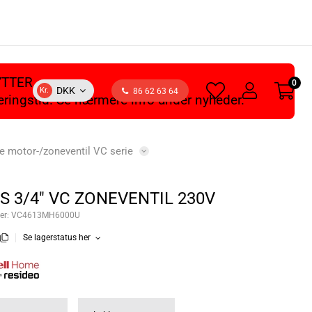
YTTER
0
heart
user
DKK
Kr.
86 62 63 64
veringstid. Se nærmere info under nyheder.
light
light
 motor-/zoneventil VC serie
JS 3/4" VC ZONEVENTIL 230V
er:
VC4613MH6000U
Se lagerstatus her