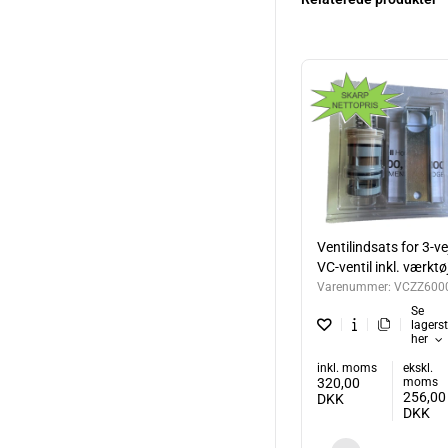
Ventilindsats for 3-ve
VC-ventil inkl. værktø
Varenummer:
VCZZ600
Se
lagers
her
inkl. moms
ekskl.
320,00
moms
256,00
DKK
DKK